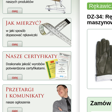
Rękawic
DZ-34: Rę
maszynowo
Zamów 